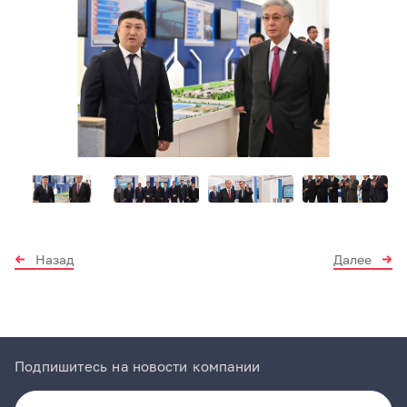
Item
1
of
5
Item
1
of
5
Назад
Далее
Подпишитесь на новости компании