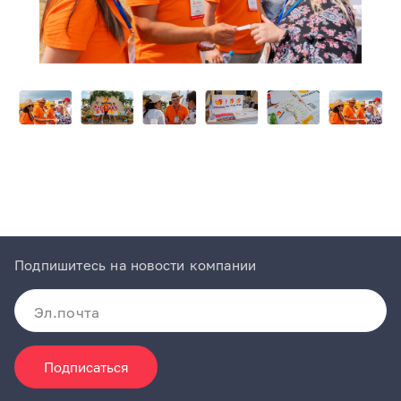
Item
1
of
5
Item
1
of
5
Подпишитесь на новости компании
Подписаться