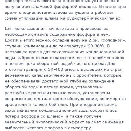
фосфора 40-50% сжигался в циклонных установках с
получением шламовой фосфорной кислоты. В настоящее
время специалистами завода запущена и работает
схема утилизации шлама на руднотермических печах.
Для использования печного газа в производстве
необходимо снизить содержание фосфора в нем.
Достичь этого можно, охладив воду на 2-ой, «холодной»,
ступени конденсации до температуры 20-30°С. В
настоящее время для захолаживания конденсационной
воды выбрана схема охлаждения ее в теплообменниках
в печном цехе оборотной водой чистого цикла. Для
этого на градирнях СК-400 вместо вышедших из строя
деревянных капельно-пленочных оросителей, которые
не обеспечивали достаточной глубины охлаждения
оборотной воды в летнее время, установлены
раструбные распылительные сопла, установлены
современное вентиляторное оборудование, полимерные
оросители и каплеотбойники. При внедрении схемы
захолаживания конденсационной воды сократились
потери фосфора со шламом, а также получен
значительный экологический эффект за счет снижения
выбросов желтого фосфора в атмосферу.