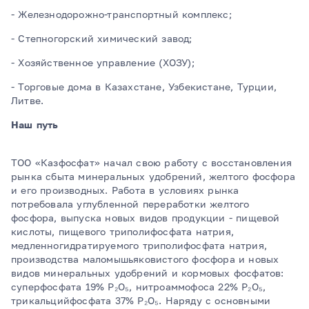
- Железнодорожно-транспортный комплекс;
- Степногорский химический завод;
- Хозяйственное управление (ХОЗУ);
- Торговые дома в Казахстане, Узбекистане, Турции,
Литве.
Наш путь
ТОО «Казфосфат» начал свою работу с восстановления
рынка сбыта минеральных удобрений, желтого фосфора
и его производных. Работа в условиях рынка
потребовала углубленной переработки желтого
фосфора, выпуска новых видов продукции - пищевой
кислоты, пищевого триполифосфата натрия,
медленногидратируемого триполифосфата натрия,
производства маломышьяковистого фосфора и новых
видов минеральных удобрений и кормовых фосфатов:
суперфосфата 19% Р₂О₅, нитроаммофоса 22% Р₂О₅,
трикальцийфосфата 37% Р₂О₅. Наряду с основными