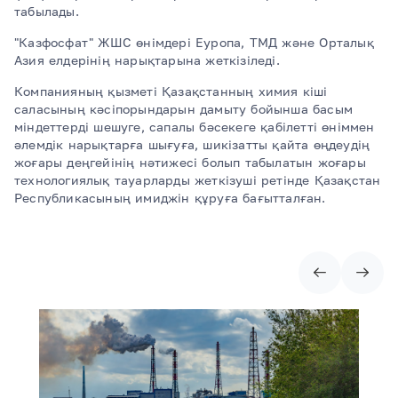
табылады.
"Казфосфат" ЖШС өнімдері Еуропа, ТМД және Орталық
Азия елдерінің нарықтарына жеткізіледі.
Компанияның қызметі Қазақстанның химия кіші
саласының кәсіпорындарын дамыту бойынша басым
міндеттерді шешуге, сапалы бәсекеге қабілетті өніммен
әлемдік нарықтарға шығуға, шикізатты қайта өңдеудің
жоғары деңгейінің нәтижесі болып табылатын жоғары
технологиялық тауарларды жеткізуші ретінде Қазақстан
Республикасының имиджін құруға бағытталған.