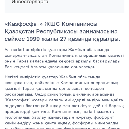
Инвесторларға
«Казфосфат» ЖШС Компаниясы
Қазақстан Республикасы заңнамасына
сәйкес 1999 жылы 27 қазанда құрылды.
Ал негізгі өндірістік қуаттары Жамбыл облысында
шоғырланғандықтан Компанияның операциялық қызметі
оның Тараз қаласындағы кеңсесі арқылы басқарылады.
Бас кеңсесі Алматы қаласында орналасқан.
Негізгі өндірістік қуаттар Жамбыл облысында
шоғырланған, сәйкесінше Компанияның операциялық
қызметі Тараз қаласында орналасқан кеңседен
басқарылады. Өндірісінің толық циклінің арқасында
"Казфосфат" жоғары сапалы өнімдерді өндіру мен қайта
өңдеуден бастап дайындау мен жеткізуге дейінгі барлық
процестерді қамтиды. Компанияның негізгі қызметі:
геологиялық барлау жұмыстарын жүргізу, фосфорит
кенін өндіру және қайта өңдеу, фосфорлы минералды
тыңайтқыштар мен жемшөп фосфаттарын өндіру болып